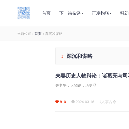
首页
下一站杂谈
正凌物联
科幻
当前位置：
首页
> 深沉和谋略
深沉和谋略
#
夫妻历史人物辩论：诸葛亮与司
夫妻争，人物论，历史品
810
2024-03-16
#人事古今