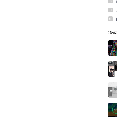
8
9
10
猜你