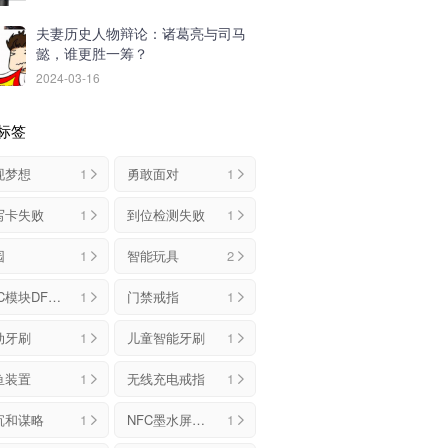
夫妻历史人物辩论：诸葛亮与司马
懿，谁更胜一筹？
2024-03-16
标签
现梦想
1
勇敢面对
1
写卡失败
1
到位检测失败
1
园
1
智能玩具
2
NFC模块DFMANFC
1
门禁戒指
1
动牙刷
1
儿童智能牙刷
1
鱼装置
1
无线充电戒指
1
沉和谋略
1
NFC墨水屏手机壳
1