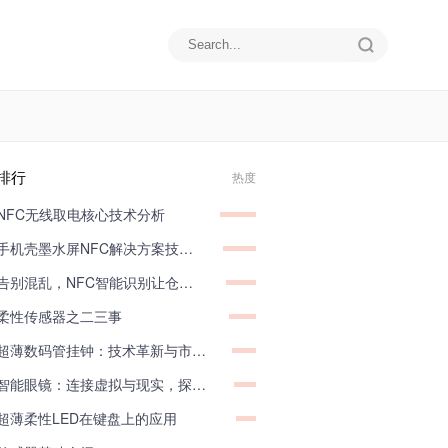
排行
热度
NFC无线取电核心技术分析
手机壳墨水屏NFC解决方案技术分享
告别混乱，NFC智能识别让仓储管理井井有条
柔性传感器之二三事
超薄数码管挂钟：技术革新与市场应用深度剖析
智能眼镜：连接虚拟与现实，探索物联网无限可能
超薄柔性LED在键盘上的应用