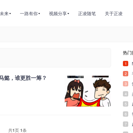
未来
一路有你
视频分享
正凌随笔
关于正凌
热门
1
2
马懿，谁更胜一筹？
3
4
5
6
7
共
1
页
1
条