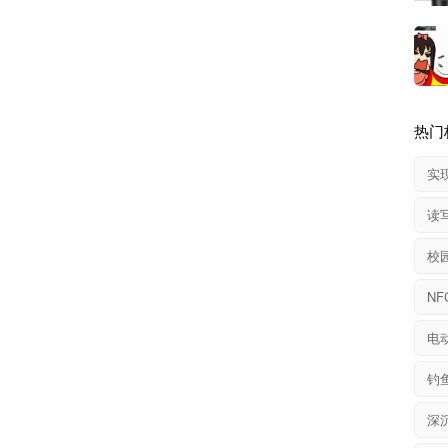
热门
实
读
校
电
钓
深