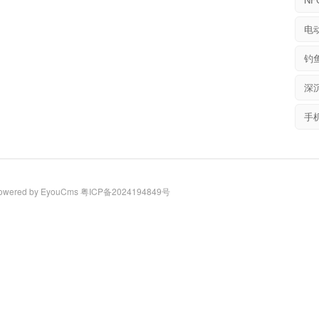
电
钓
深
wered by EyouCms
粤ICP备2024194849号