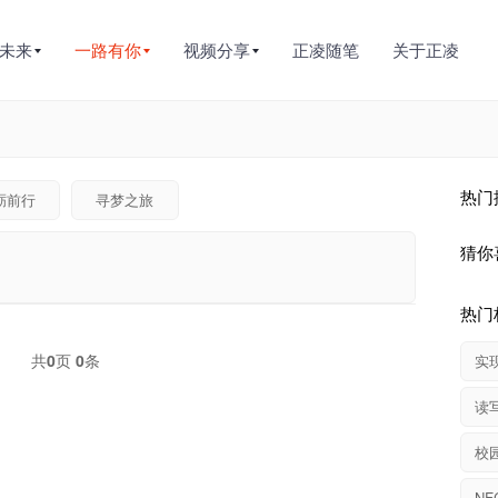
未来
一路有你
视频分享
正凌随笔
关于正凌
热门
砺前行
寻梦之旅
猜你
热门
共
0
页
0
条
实
读
校