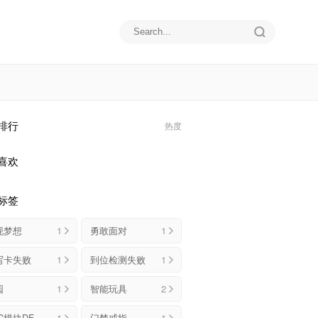
排行
热度
喜欢
标签
现梦想
1
勇敢面对
1
写卡失败
1
到位检测失败
1
园
1
智能玩具
2
NFC模块DFMANFC
1
门禁戒指
1