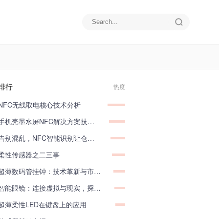
排行
热度
NFC无线取电核心技术分析
手机壳墨水屏NFC解决方案技术分享
告别混乱，NFC智能识别让仓储管理井井有条
柔性传感器之二三事
超薄数码管挂钟：技术革新与市场应用深度剖析
智能眼镜：连接虚拟与现实，探索物联网无限可能
超薄柔性LED在键盘上的应用