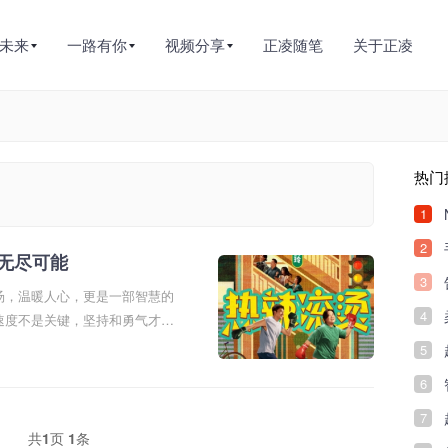
未来
一路有你
视频分享
正凌随笔
关于正凌
热门
1
2
无尽可能
3
汤，温暖人心，更是一部智慧的
4
速度不是关键，坚持和勇气才是
5
6
7
共
1
页
1
条