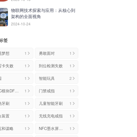
物联网技术探索与应用：从核心到
架构的全面视角
2024-10-24
标签
现梦想
1
勇敢面对
1
写卡失败
1
到位检测失败
1
园
1
智能玩具
2
NFC模块DFMANFC
1
门禁戒指
1
动牙刷
1
儿童智能牙刷
1
鱼装置
1
无线充电戒指
1
沉和谋略
1
NFC墨水屏手机壳
1