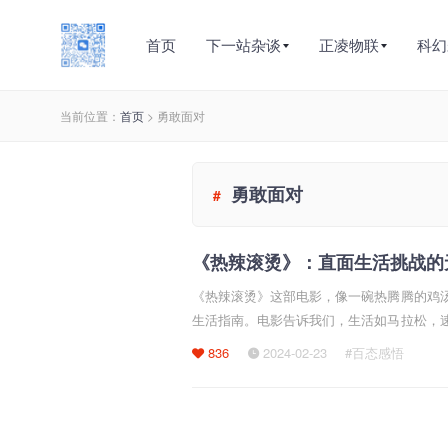
首页
下一站杂谈
正凌物联
科幻
当前位置：
首页
> 勇敢面对
勇敢面对
#
《热辣滚烫》：直面生活挑战的
《热辣滚烫》这部电影，像一碗热腾腾的鸡
生活指南。电影告诉我们，生活如马拉松，
制胜之道。主角没有超能力，但
836
2024-02-23
#百态感悟