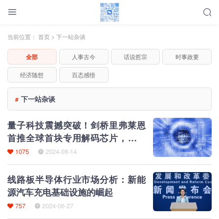
当前位置：
首页
>
下一站杂谈
全部
人事古今
话说哲宗
时事政要
经济随想
百态感悟
下一站杂谈
#
量子科技震撼突破！剑桥里弗莱恩
首推全球首块专用解码芯片，量子
计算‘斯普特尼克’时刻来临
1075
2024-08-14
线路板半导体行业市场分析：新能
源汽车充电基础设施的崛起
757
2024-06-27