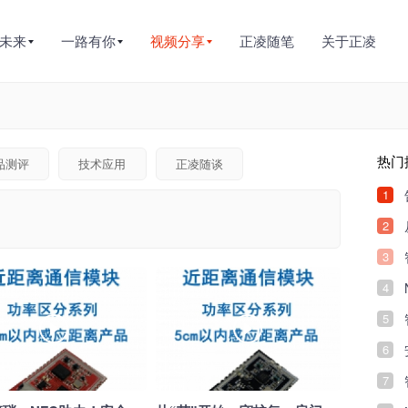
未来
一路有你
视频分享
正凌随笔
关于正凌
热门
品测评
技术应用
正凌随谈
1
2
3
4
5
6
7