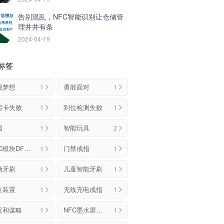
告别混乱，NFC智能识别让仓储管
理井井有条
2024-04-19
标签
现梦想
1
勇敢面对
1
写卡失败
1
到位检测失败
1
园
1
智能玩具
2
NFC模块DFMANFC
1
门禁戒指
1
动牙刷
1
儿童智能牙刷
1
鱼装置
1
无线充电戒指
1
沉和谋略
1
NFC墨水屏手机壳
1