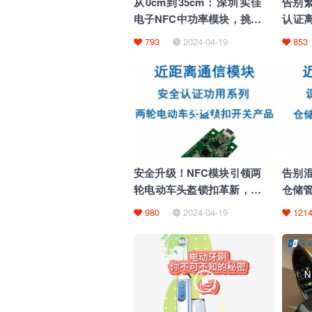
从0cm到35cm：深圳实佳
告别繁
电子NFC中功率模块，挑战
认证
通信距离极限！
量
793
2024-04-19
853
安全升级！NFC模块引领两
告别混
轮电动车头盔锁扣革新，便
仓储
捷与安全并存
980
2024-04-19
121