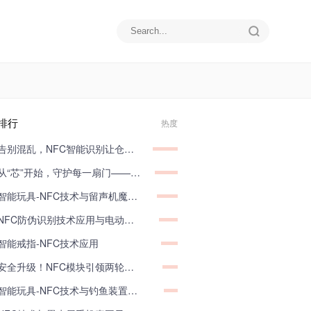
排行
热度
告别混乱，NFC智能识别让仓储管理井井有条
从“芯”开始，守护每一扇门——弱功率NFC模块的力量！
智能玩具-NFC技术与留声机魔法旋律应用
NFC防伪识别技术应用与电动牙刷
智能戒指-NFC技术应用
安全升级！NFC模块引领两轮电动车头盔锁扣革新，便捷与安全并存
智能玩具-NFC技术与钓鱼装置生物探索应用