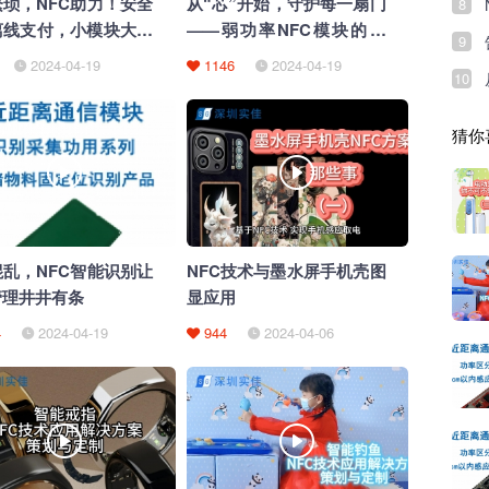
琐，NFC助力！安全
从“芯”开始，守护每一扇门
8
离线支付，小模块大能
——弱功率NFC模块的力
9
量！
2024-04-19
1146
2024-04-19
10
猜你
乱，NFC智能识别让
NFC技术与墨水屏手机壳图
管理井井有条
显应用
4
2024-04-19
944
2024-04-06