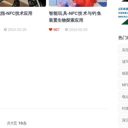
指-NFC技术应用
智能玩具-NFC技术与钓鱼
装置生物探索应用
2024-02-26
967
2024-02-26
热门
实
读
校
电
钓
深
共
1
页
10
条