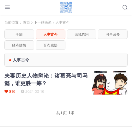
当前位置：
首页
>
下一站杂谈
>
人事古今
全部
人事古今
话说哲宗
时事政要
经济随想
百态感悟
人事古今
#
夫妻历史人物辩论：诸葛亮与司马
懿，谁更胜一筹？
816
2024-03-16
共
1
页
1
条