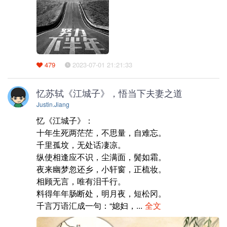
479
2023-07-01 21:21:33
忆苏轼《江城子》，悟当下夫妻之道
Justin.Jiang
忆《江城子》：

十年生死两茫茫，不思量，自难忘。

千里孤坟，无处话凄凉。

纵使相逢应不识，尘满面，鬓如霜。

夜来幽梦忽还乡，小轩窗，正梳妆。

相顾无言，唯有泪千行。

料得年年肠断处，明月夜，短松冈。

千言万语汇成一句：“媳妇，...
全文