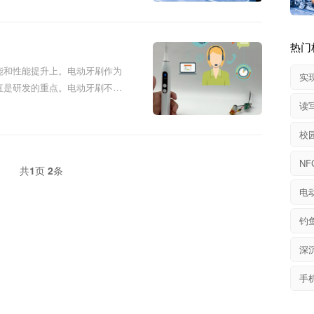
热门
能和性能提升上。‌电动牙刷作为
实
直是研发的重点。电动牙刷不仅
读
校
共
1
页
2
条
电
钓
深