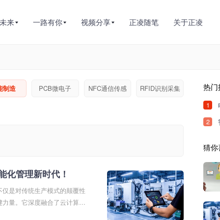
未来
一路有你
视频分享
正凌随笔
关于正凌
热门
能制造
PCB微电子
NFC通信传感
RFID识别采集
1
2
猜你
能化管理新时代！
不仅是对传统生产模式的颠覆性
键力量。它深度融合了云计算、