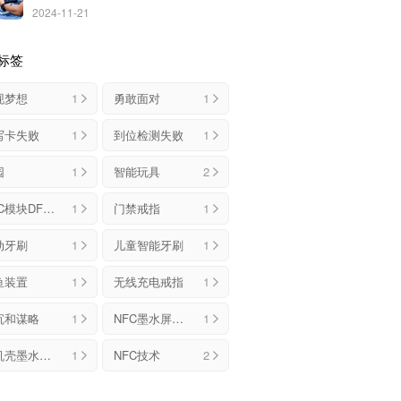
2024-11-21
标签
现梦想
1
勇敢面对
1
写卡失败
1
到位检测失败
1
园
1
智能玩具
2
NFC模块DFMANFC
1
门禁戒指
1
动牙刷
1
儿童智能牙刷
1
鱼装置
1
无线充电戒指
1
沉和谋略
1
NFC墨水屏手机壳
1
手机壳墨水屏NFC解决方案
1
NFC技术
2