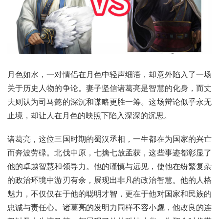
月色如水，一对情侣在月色中轻声细语，却意外陷入了一场
关于历史人物的争论。妻子坚信诸葛亮是智慧的化身，而丈
夫则认为司马懿的深沉和谋略更胜一筹。这场辩论似乎永无
止境，却让人在月色的映照下陷入深深的沉思。
诸葛亮，这位三国时期的蜀汉丞相，一生都在为国家的兴亡
而奔波劳碌。北伐中原，七擒七放孟获，这些事迹都彰显了
他的卓越智慧和领导力。他的谨慎与远见，使他在纷繁复杂
的政治环境中游刃有余，展现出非凡的政治智慧。他的人格
魅力，不仅仅在于他的聪明才智，更在于他对国家和民族的
忠诚与责任心。诸葛亮的发明力同样不容小觑，他改良的连