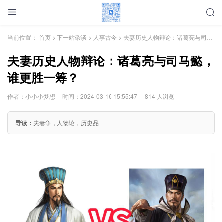
当前位置：
首页
>
下一站杂谈
>
人事古今
> 夫妻历史人物辩论：诸葛亮与司马懿，谁更胜一筹？
夫妻历史人物辩论：诸葛亮与司马懿，
谁更胜一筹？
作者：小小小梦想
时间：2024-03-16 15:55:47
814 人浏览
导读：
夫妻争，人物论，历史品