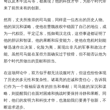
弩以及木牛流马等，都展现了他的科技才华，为那个时代带
来了前所未有的创新。
然而，丈夫所推崇的司马懿，同样是一位杰出的历史人物。
他的深沉和谋略，使他在曹魏政权中稳固了自己的地位，成
为一代权臣。平定辽东，抵御蜀汉北伐，这些事迹都证明了
他的胆识和智谋。他的果断和应变能力，使他在危机时刻能
够迅速作出决策，化险为夷，展现出非凡的军事和政治才
能。虽然司马懿在某些方面确实过于狡猾，但不能否认他为
那个时代所做出的贡献和担当。
在这场辩论中，双方似乎都无法说服对方，但这也恰恰体现
了历史的多元性和复杂性。诸葛亮的忠诚和责任心，告诉我
们作为一个领袖应该有的担当和奉献；司马懿的深沉和谋
略，则提醒我们在面对困难和挑战时要保持冷静和果断。同
时，他们的发明力和科技才华，也激励我们要勇于创新，不
断追求进步。