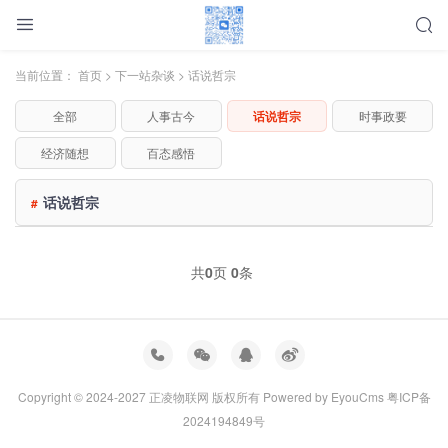
当前位置：
首页
>
下一站杂谈
>
话说哲宗
全部
人事古今
话说哲宗
时事政要
经济随想
百态感悟
话说哲宗
#
共
0
页
0
条
Copyright © 2024-2027 正凌物联网 版权所有
Powered by EyouCms
粤ICP备
2024194849号