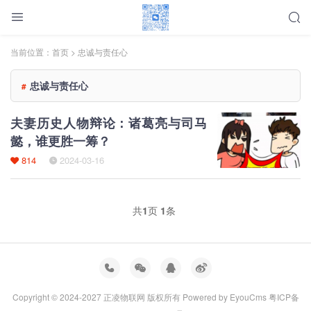
当前位置：
首页
> 忠诚与责任心
忠诚与责任心
#
夫妻历史人物辩论：诸葛亮与司马
懿，谁更胜一筹？
814
2024-03-16
共
1
页
1
条
Copyright © 2024-2027 正凌物联网 版权所有
Powered by EyouCms
粤ICP备