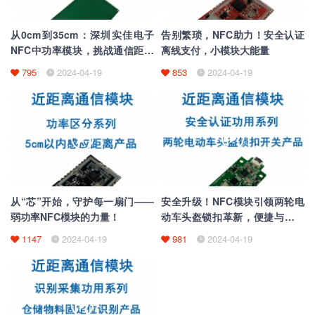
从0cm到35cm：深圳实佳电子
告别繁琐，NFC助力！安全认证
NFC中功率模块，挑战通信距离
离线支付，小模块大能量
极限！
795
2024-04-19
853
2024-04-19
从“芯”开始，守护每一扇门——
安全升级！NFC模块引领两轮电
弱功率NFC模块的力量！
动车头盔锁扣革新，便捷与安全
并存
1147
2024-04-19
981
2024-04-19