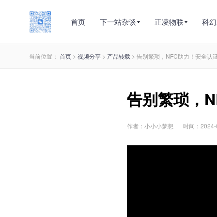
首页
下一站杂谈
正凌物联
科幻
当前位置：
首页
>
视频分享
>
产品转载
> 告别繁琐，NFC助力！安全
告别繁琐，N
作者：小小小梦想
时间：2024-04