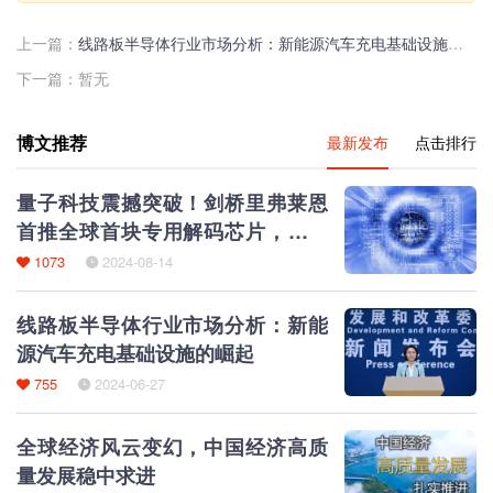
上一篇：
线路板半导体行业市场分析：新能源汽车充电基础设施的崛起
下一篇：暂无
博文推荐
最新发布
点击排行
量子科技震撼突破！剑桥里弗莱恩
首推全球首块专用解码芯片，量子
计算‘斯普特尼克’时刻来临
1073
2024-08-14
线路板半导体行业市场分析：新能
源汽车充电基础设施的崛起
755
2024-06-27
全球经济风云变幻，中国经济高质
量发展稳中求进