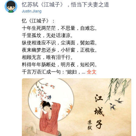
忆苏轼《江城子》，悟当下夫妻之道
Justin.Jiang
忆《江城子》：

十年生死两茫茫，不思量，自难忘。

千里孤坟，无处话凄凉。

纵使相逢应不识，尘满面，鬓如霜。

夜来幽梦忽还乡，小轩窗，正梳妆。

相顾无言，唯有泪千行。

料得年年肠断处，明月夜，短松冈。

千言万语汇成一句：“媳妇，...
全文