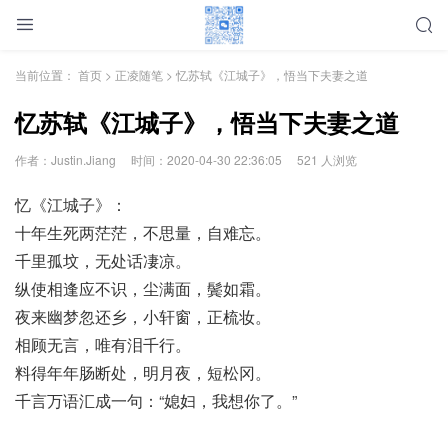
当前位置：
首页
>
正凌随笔
> 忆苏轼《江城子》，悟当下夫妻之道
忆苏轼《江城子》，悟当下夫妻之道
作者：Justin.Jiang
时间：2020-04-30 22:36:05
521 人浏览
忆《江城子》：

十年生死两茫茫，不思量，自难忘。

千里孤坟，无处话凄凉。

纵使相逢应不识，尘满面，鬓如霜。

夜来幽梦忽还乡，小轩窗，正梳妆。

相顾无言，唯有泪千行。

料得年年肠断处，明月夜，短松冈。

千言万语汇成一句：“媳妇，我想你了。”
