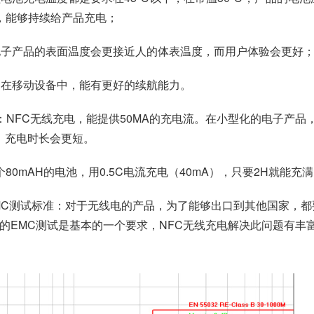
，能够持续给产品充电；
电子产品的表面温度会更接近人的体表温度，而用户体验会更好
用在移动设备中，能有更好的续航能力。
大：NFC无线充电，能提供50MA的充电流。在小型化的电子产
AH，充电时长会更短。
80mAH的电池，用0.5C电流充电（40mA），只要2H就能充
种EMC测试标准：对于无线电的产品，为了能够出口到其他国家，
E的EMC测试是基本的一个要求，NFC无线充电解决此问题有丰