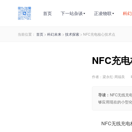
首页
下一站杂谈
正凌物联
科幻
当前位置：
首页
>
科幻未来
>
技术探索
> NFC充电核心技术点
NFC充
作者：梁永红-周福良
导读：
NFC无线充电
够应用现在的小型
NFC无线充电