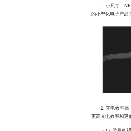
1. 小尺寸：N
的小型化电子产品
2. 充电效率
更高充电效率和更
（1）常规的